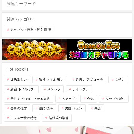
関連キーワード
関連カテゴリー
カップル・彼氏・彼女 喧嘩
Hot Topicks
彼氏欲しい
渋谷 ネイル 安い
片思い アプローチ
女子力
新宿 ネイル 安い
メンヘラ
ナイトブラ
男性をその気にさせる方法
ペアーズ
色気
タップル誕生
告白の仕方
結婚 後悔
男性 キュン
失恋
モテる女性の特徴
結婚式の準備