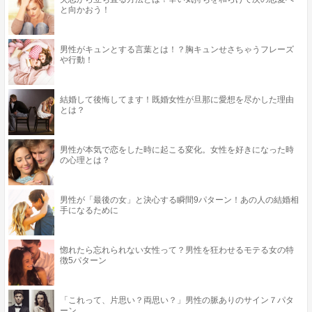
と向かおう！
男性がキュンとする言葉とは！？胸キュンせさちゃうフレーズ
や行動！
結婚して後悔してます！既婚女性が旦那に愛想を尽かした理由
とは？
男性が本気で恋をした時に起こる変化。女性を好きになった時
の心理とは？
男性が「最後の女」と決心する瞬間9パターン！あの人の結婚相
手になるために
惚れたら忘れられない女性って？男性を狂わせるモテる女の特
徴5パターン
「これって、片思い？両思い？」男性の脈ありのサイン７パタ
ーン