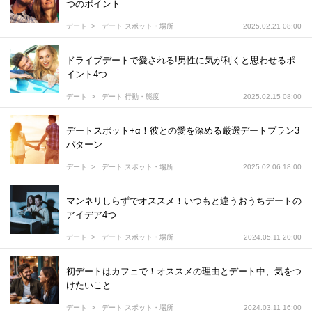
つのポイント
デート
デート スポット・場所
2025.02.21 08:00
ドライブデートで愛される!男性に気が利くと思わせるポ
イント4つ
デート
デート 行動・態度
2025.02.15 08:00
デートスポット+α！彼との愛を深める厳選デートプラン3
パターン
デート
デート スポット・場所
2025.02.06 18:00
マンネリしらずでオススメ！いつもと違うおうちデートの
アイデア4つ
デート
デート スポット・場所
2024.05.11 20:00
初デートはカフェで！オススメの理由とデート中、気をつ
けたいこと
デート
デート スポット・場所
2024.03.11 16:00