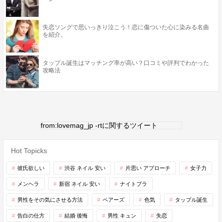
失恋ソングで思いっきり泣こう！恋に傷ついた心に染みる名曲
を紹介。
タップル誕生はマッチング率が高い？口コミや評判でわかった
攻略法
from:lovemag_jp -rtに関するツイート
Hot Topicks
彼氏欲しい
渋谷 ネイル 安い
片思い アプローチ
女子力
メンヘラ
新宿 ネイル 安い
ナイトブラ
男性をその気にさせる方法
ペアーズ
色気
タップル誕生
告白の仕方
結婚 後悔
男性 キュン
失恋