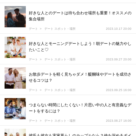
好きな人とのデートは待ち合わせ場所も重要！オススメの
集合場所
デート
デート スポット・場所
2023.10.17 20:00
好きな人とモーニングデートしよう！朝デートの魅力やし
たいこと♡
デート
デート スポット・場所
2023.09.27 20:00
お散歩デートを軽く見ちゃダメ！醍醐味やデートを成功さ
せるコツは？
デート
デート スポット・場所
2023.09.25 16:00
つまらない時間にしたくない！片思い中の人と有意義なデ
ートをするには？
デート
デート スポット・場所
2023.08.27 16:00
彼氏も彼女も実家暮らしのカップルなら？仲を深めるポイ