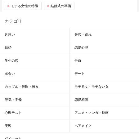
モテる女性の特徴
結婚式の準備
カテゴリ
片思い
失恋・別れ
結婚
恋愛心理
学生の恋
告白
出会い
デート
カップル・彼氏・彼女
モテる女・モテない女
浮気・不倫
恋愛相談
心理テスト
アニメ・マンガ・映画
美容
ヘアメイク
ダイエット