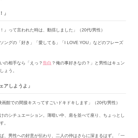
！」
！』って言われた時は、動揺しました」（20代/男性）
ングの「好き」「愛してる」「I LOVE YOU」などのフレーズ
いの相手なら「えっ？
告白
？俺の事好きなの？」と男性はキュン
しょう。
ェアしようよ」
映画館での間接キスってすごいドキドキします」（20代/男性）
けのシチュエーション。薄暗い中、肩を並べて座り、ちょっとし
す。
ば、男性への好意が伝わり、二人の仲はさらに深まるはず。「一