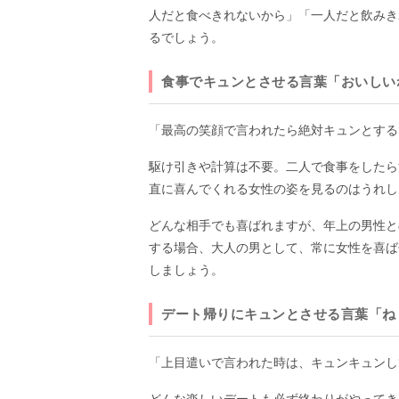
人だと食べきれないから」「一人だと飲みき
るでしょう。
食事でキュンとさせる言葉「おいしい
「最高の笑顔で言われたら絶対キュンとするで
駆け引きや計算は不要。二人で食事をしたら
直に喜んでくれる女性の姿を見るのはうれし
どんな相手でも喜ばれますが、年上の男性と
する場合、大人の男として、常に女性を喜ば
しましょう。
デート帰りにキュンとさせる言葉「ね
「上目遣いで言われた時は、キュンキュンし