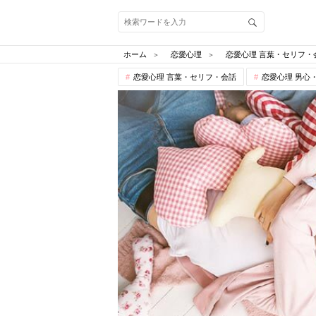
ホーム
恋愛心理
恋愛心理 言葉・セリフ・
恋愛心理 言葉・セリフ・会話
恋愛心理 男心