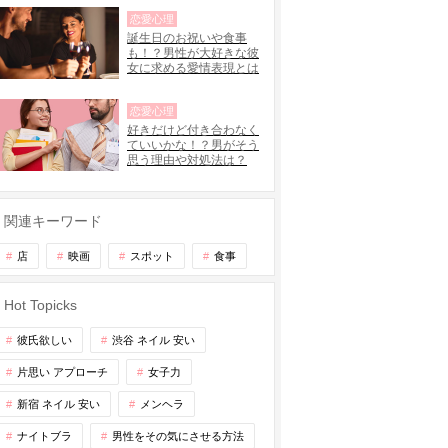
恋愛心理
誕生日のお祝いや食事
も！？男性が大好きな彼
女に求める愛情表現とは
恋愛心理
好きだけど付き合わなく
ていいかな！？男がそう
思う理由や対処法は？
関連キーワード
店
映画
スポット
食事
Hot Topicks
彼氏欲しい
渋谷 ネイル 安い
片思い アプローチ
女子力
新宿 ネイル 安い
メンヘラ
ナイトブラ
男性をその気にさせる方法