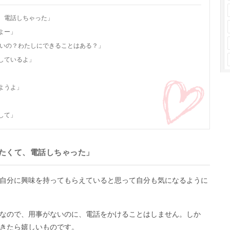
、電話しちゃった」
よー」
悪いの？わたしにできることはある？」
しているよ」
ようよ」
して」
たくて、電話しちゃった」
自分に興味を持ってもらえていると思って自分も気になるように
なので、用事がないのに、電話をかけることはしません。しか
きたら嬉しいものです。