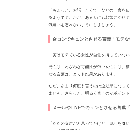
「ちょっと、お話したくて」などの一言を伝
るようです。ただ、あまりにも頻繁にやりす
気遣いを忘れないようにしましょう。
合コンでキュンとさせる言葉「モテな
「実はモテている女性が自覚を持っていない
男性は、わざわざ可能性が薄い女性には、積
せる言葉は、とても効果があります。
ただ、あまり何度も言うのは逆効果になって
ません。さらっと、明るく言うのがポイント
メールやLINEでキュンとさせる言葉
「ただの友達だと思ってたけど、風邪を引い