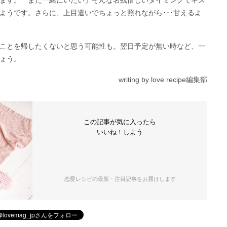
ます。「まだ一緒にいたい」そんな名残惜しいタイミングでキス
ようです。さらに、上目遣いでちょっと照れながら･･･甘えるよ
ことを帰したくないと思う可能性も。翌日予定が無い時など、一
ょう。
writing by love recipe編集部
この記事が気に入ったら
いいね！しよう
恋愛レシピの最新・注目記事をお届けします