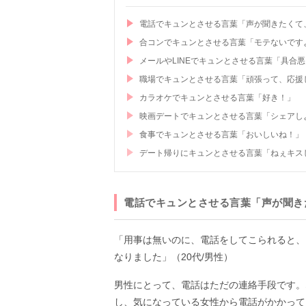
電話でキュンとさせる言葉「声が聞きたくて
合コンでキュンとさせる言葉「モテないです
メールやLINEでキュンとさせる言葉「具合
職場でキュンとさせる言葉「頑張って、応援
カラオケでキュンとさせる言葉「好き！」
映画デートでキュンとさせる言葉「シェアし
食事でキュンとさせる言葉「おいしいね！」
デート帰りにキュンとさせる言葉「ねぇキス
電話でキュンとさせる言葉「声が聞き
「用事は無いのに、電話をしてこられると、
なりました」（20代/男性）
男性にとって、電話はただの連絡手段です。
し、気になっている女性から電話がかかって