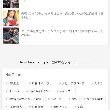
失恋ソングで思いっきり泣こう！恋に傷ついた心に染みる名曲
を紹介。
タップル誕生はマッチング率が高い？口コミや評判でわかった
攻略法
from:lovemag_jp -rtに関するツイート
Hot Topicks
彼氏欲しい
渋谷 ネイル 安い
片思い アプローチ
女子力
メンヘラ
新宿 ネイル 安い
ナイトブラ
男性をその気にさせる方法
ペアーズ
色気
タップル誕生
告白の仕方
結婚 後悔
男性 キュン
失恋