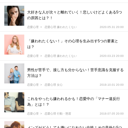
大好きな人が次々と離れていく！悲しいけどよくある5つ
の原因とは？！
恋愛心理
恋愛心理 嫌われたくない
2020.05.31 20:00
「嫌われたくない！」その心理を生み出す5つの要素と
は？
恋愛心理
恋愛心理 嫌われたくない
2020.03.23 20:00
男性が苦手で、接し方も分からない！苦手意識を克服する
方法は？
恋愛心理
恋愛心理 女心
2019.10.01 20:00
これをやったら嫌われるかも！恋愛中の「マナー違反行
為」とは！？
恋愛心理
恋愛心理 行動・態度
2019.07.05 20:00
メンズがどうしても嫌いになれない女性！その意外な5つ