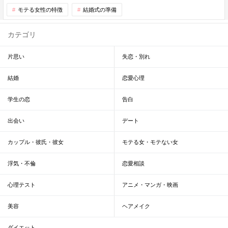
モテる女性の特徴
結婚式の準備
カテゴリ
片思い
失恋・別れ
結婚
恋愛心理
学生の恋
告白
出会い
デート
カップル・彼氏・彼女
モテる女・モテない女
浮気・不倫
恋愛相談
心理テスト
アニメ・マンガ・映画
美容
ヘアメイク
ダイエット