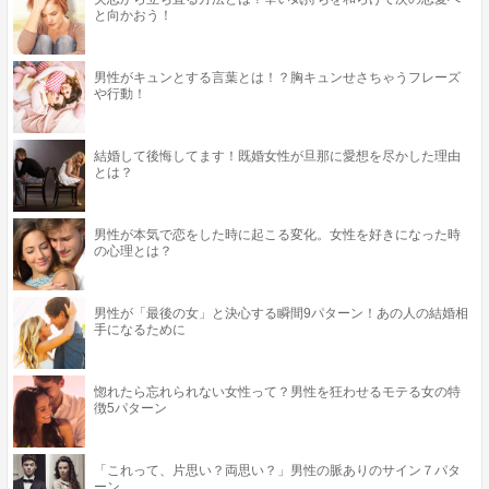
と向かおう！
男性がキュンとする言葉とは！？胸キュンせさちゃうフレーズ
や行動！
結婚して後悔してます！既婚女性が旦那に愛想を尽かした理由
とは？
男性が本気で恋をした時に起こる変化。女性を好きになった時
の心理とは？
男性が「最後の女」と決心する瞬間9パターン！あの人の結婚相
手になるために
惚れたら忘れられない女性って？男性を狂わせるモテる女の特
徴5パターン
「これって、片思い？両思い？」男性の脈ありのサイン７パタ
ーン