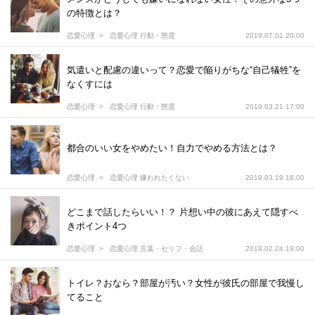
の特徴とは？
恋愛心理
恋愛心理 行動・態度
2019.07.01 20:00
気遣いと配慮の違いって？恋愛で陥りがちな“自己犠牲”を
なくすには
恋愛心理
恋愛心理 行動・態度
2019.03.21 17:00
都合のいい女をやめたい！自力でやめる方法とは？
恋愛心理
恋愛心理 嫌われたくない
2019.03.19 18:00
どこまで話したらいい！？ 片想い中の彼にあえて隠すべ
きポイント4つ
恋愛心理
恋愛心理 言葉・セリフ・会話
2019.02.24 19:00
トイレ？おなら？部屋が汚い？女性が彼氏の部屋で我慢し
てること