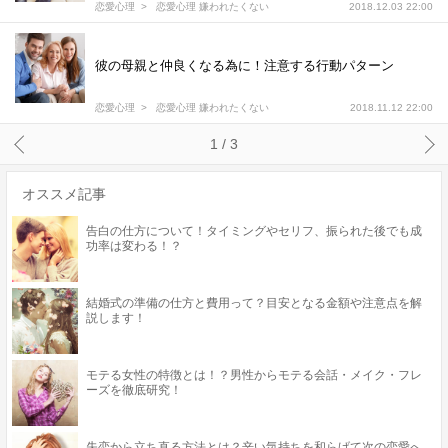
恋愛心理
恋愛心理 嫌われたくない
2018.12.03 22:00
彼の母親と仲良くなる為に！注意する行動パターン
恋愛心理
恋愛心理 嫌われたくない
2018.11.12 22:00
1 / 3
オススメ記事
告白の仕方について！タイミングやセリフ、振られた後でも成
功率は変わる！？
結婚式の準備の仕方と費用って？目安となる金額や注意点を解
説します！
モテる女性の特徴とは！？男性からモテる会話・メイク・フレ
ーズを徹底研究！
失恋から立ち直る方法とは？辛い気持ちを和らげて次の恋愛へ