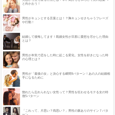
と向かおう！
男性がキュンとする言葉とは！？胸キュンせさちゃうフレーズ
や行動！
結婚して後悔してます！既婚女性が旦那に愛想を尽かした理由
とは？
男性が本気で恋をした時に起こる変化。女性を好きになった時
の心理とは？
男性が「最後の女」と決心する瞬間9パターン！あの人の結婚相
手になるために
惚れたら忘れられない女性って？男性を狂わせるモテる女の特
徴5パターン
「これって、片思い？両思い？」男性の脈ありのサイン７パタ
ーン