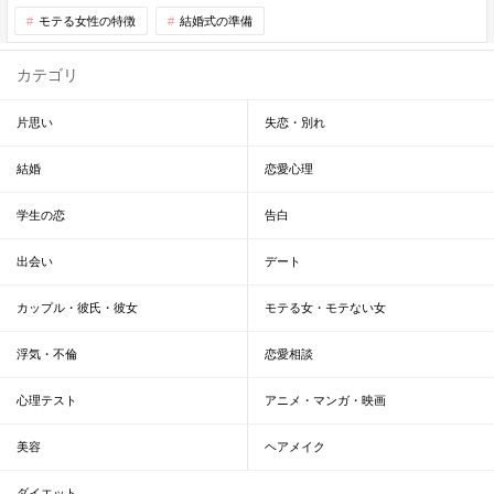
モテる女性の特徴
結婚式の準備
カテゴリ
片思い
失恋・別れ
結婚
恋愛心理
学生の恋
告白
出会い
デート
カップル・彼氏・彼女
モテる女・モテない女
浮気・不倫
恋愛相談
心理テスト
アニメ・マンガ・映画
美容
ヘアメイク
ダイエット