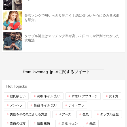
失恋ソングで思いっきり泣こう！恋に傷ついた心に染みる名曲
を紹介。
タップル誕生はマッチング率が高い？口コミや評判でわかった
攻略法
from:lovemag_jp -rtに関するツイート
Hot Topicks
彼氏欲しい
渋谷 ネイル 安い
片思い アプローチ
女子力
メンヘラ
新宿 ネイル 安い
ナイトブラ
男性をその気にさせる方法
ペアーズ
色気
タップル誕生
告白の仕方
結婚 後悔
男性 キュン
失恋