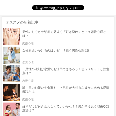
オススメの新着記事
男性のしぐさや態度で見抜く「好き避け」という恋愛心理と
は？
恋愛心理
女性を追いかけるのはナゼ！？追う男性心理5選
恋愛心理
一貫性の法則は恋愛でも活用できちゃう！使うメリットと注意
点は？
恋愛心理
誕生日のお祝いや食事も！？男性が大好きな彼女に求める愛情
表現とは
恋愛心理
好きだけど付き合わなくていいかな！？男がそう思う理由や対
処法は？