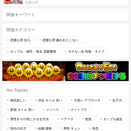
恋愛心理
関連キーワード
関連カテゴリー
恋愛心理 女心
恋愛心理 嫌われたくない
カップル・彼氏・彼女 恋愛事情
モテない女 性格・タイプ
Hot Topicks
彼氏欲しい
渋谷 ネイル 安い
片思い アプローチ
女子力
新宿 ネイル 安い
メンヘラ
ナイトブラ
男性をその気にさせる方法
ペアーズ
色気
タップル誕生
告白の仕方
結婚 後悔
男性 キュン
失恋