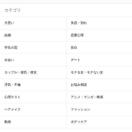
カテゴリ
片思い
失恋・別れ
結婚
恋愛心理
学生の恋
告白
出会い
デート
カップル・彼氏・彼女
モテる女・モテない女
浮気・不倫
お悩み相談
心理テスト
アニメ・マンガ・映画
ヘアメイク
ファッション
動画
ボディケア