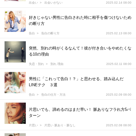
出会い
出会いがない
2025.02.14 08:00
好きじゃない男性に告白された時に相手を傷つけないため
の断り方
告白
告白の断り方
2025.02.13 08:00
突然、別れの時がくるなんて！彼が付き合いをやめたくな
る10の理由
失恋・別れ
別れ 理由
2025.02.11 08:00
男性に「これって告白！？」と思わせる、踏み込んだ
LINEテク ３選
告白
告白の仕方・方法
2025.02.09 08:00
片思いでも、諦めるのはまだ早い！ 脈ありなフラれ方5パ
ターン
片思い
片思い 脈あり・脈なし
2025.02.08 08:00