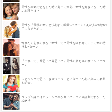
男性が本気で恋をした時に起こる変化。女性を好きになった時
の心理とは？
男性が「最後の女」と決心する瞬間9パターン！あの人の結婚相
手になるために
惚れたら忘れられない女性って？男性を狂わせるモテる女の特
徴5パターン
「これって、片思い？両思い？」男性の脈ありのサイン７パタ
ーン
失恋ソングで思いっきり泣こう！恋に傷ついた心に染みる名曲
を紹介。
タップル誕生はマッチング率が高い？口コミや評判でわかった
攻略法