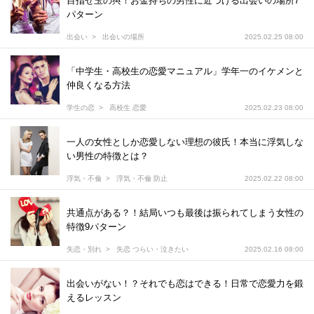
目指せ玉の輿！お金持ちの男性に近づける出会いの場所7
パターン
出会い
出会いの場所
2025.02.25 08:00
「中学生・高校生の恋愛マニュアル」学年一のイケメンと
仲良くなる方法
学生の恋
高校生 恋愛
2025.02.23 08:00
一人の女性としか恋愛しない理想の彼氏！本当に浮気しな
い男性の特徴とは？
浮気・不倫
浮気・不倫 防止
2025.02.22 08:00
共通点がある？！結局いつも最後は振られてしまう女性の
特徴9パターン
失恋・別れ
失恋 つらい・泣きたい
2025.02.16 08:00
出会いがない！？それでも恋はできる！日常で恋愛力を鍛
えるレッスン