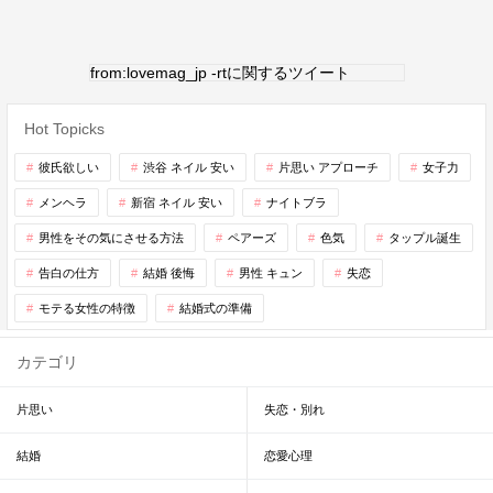
from:lovemag_jp -rtに関するツイート
Hot Topicks
彼氏欲しい
渋谷 ネイル 安い
片思い アプローチ
女子力
メンヘラ
新宿 ネイル 安い
ナイトブラ
男性をその気にさせる方法
ペアーズ
色気
タップル誕生
告白の仕方
結婚 後悔
男性 キュン
失恋
モテる女性の特徴
結婚式の準備
カテゴリ
片思い
失恋・別れ
結婚
恋愛心理