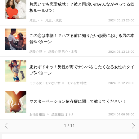
片思いでも恋愛成就！？彼と両想いのみんながやってる鉄
板ルール3つ！
片思い
片思い 成就
2024.05.13 20:00
この恋は本物！？ハマる前に知りたい恋愛における男の本
音6パターン
恋愛心理
恋愛心理 男心・本音
2024.05.13 16:00
思わずドキッ！男性が海でナンパをしたくなる女性のタイ
プ5パターン
モテる女・モテない女
モテる女 特徴
2024.05.12 20:00
マスターベーション依存症に関して教えてください！
お悩み相談
恋愛相談 オトナ
2024.04.06 08:00
1 / 11