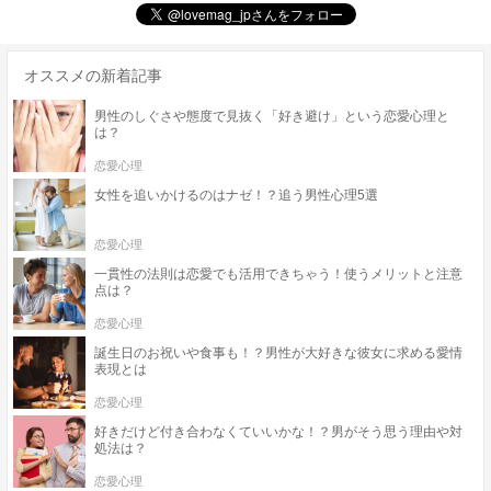
オススメの新着記事
男性のしぐさや態度で見抜く「好き避け」という恋愛心理と
は？
恋愛心理
女性を追いかけるのはナゼ！？追う男性心理5選
恋愛心理
一貫性の法則は恋愛でも活用できちゃう！使うメリットと注意
点は？
恋愛心理
誕生日のお祝いや食事も！？男性が大好きな彼女に求める愛情
表現とは
恋愛心理
好きだけど付き合わなくていいかな！？男がそう思う理由や対
処法は？
恋愛心理