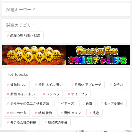
関連キーワード
関連カテゴリー
恋愛心理 行動・態度
Hot Topicks
彼氏欲しい
渋谷 ネイル 安い
片思い アプローチ
女子力
新宿 ネイル 安い
メンヘラ
ナイトブラ
男性をその気にさせる方法
ペアーズ
色気
タップル誕生
告白の仕方
結婚 後悔
男性 キュン
失恋
モテる女性の特徴
結婚式の準備