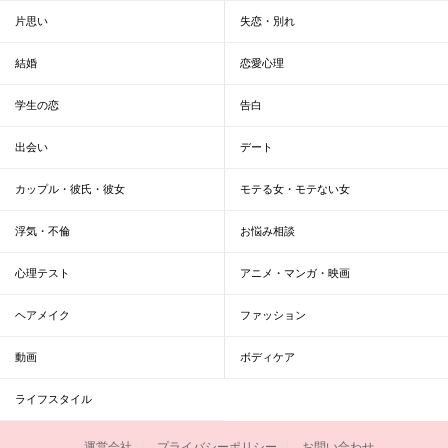
片思い
失恋・別れ
結婚
恋愛心理
学生の恋
告白
出会い
デート
カップル・彼氏・彼女
モテる女・モテない女
浮気・不倫
お悩み相談
心理テスト
アニメ・マンガ・映画
ヘアメイク
ファッション
動画
ボディケア
ライフスタイル
運営会社
プライバシーポリシー
お問い合わせ