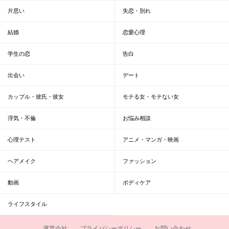
片思い
失恋・別れ
結婚
恋愛心理
学生の恋
告白
出会い
デート
カップル・彼氏・彼女
モテる女・モテない女
浮気・不倫
お悩み相談
心理テスト
アニメ・マンガ・映画
ヘアメイク
ファッション
動画
ボディケア
ライフスタイル
運営会社
プライバシーポリシー
お問い合わせ