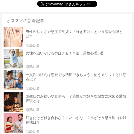
オススメの新着記事
男性のしぐさや態度で見抜く「好き避け」という恋愛心理と
は？
恋愛心理
女性を追いかけるのはナゼ！？追う男性心理5選
恋愛心理
一貫性の法則は恋愛でも活用できちゃう！使うメリットと注意
点は？
恋愛心理
誕生日のお祝いや食事も！？男性が大好きな彼女に求める愛情
表現とは
恋愛心理
好きだけど付き合わなくていいかな！？男がそう思う理由や対
処法は？
恋愛心理