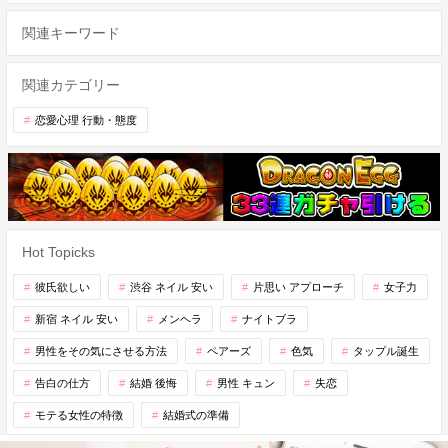
関連キーワード
関連カテゴリー
恋愛心理 行動・態度
Hot Topicks
彼氏欲しい
渋谷 ネイル 安い
片思い アプローチ
女子力
新宿 ネイル 安い
メンヘラ
ナイトブラ
男性をその気にさせる方法
ペアーズ
色気
タップル誕生
告白の仕方
結婚 後悔
男性 キュン
失恋
モテる女性の特徴
結婚式の準備