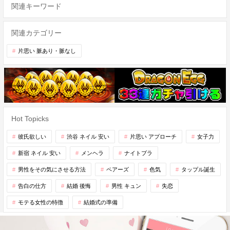
関連キーワード
関連カテゴリー
片思い 脈あり・脈なし
Hot Topicks
彼氏欲しい
渋谷 ネイル 安い
片思い アプローチ
女子力
新宿 ネイル 安い
メンヘラ
ナイトブラ
男性をその気にさせる方法
ペアーズ
色気
タップル誕生
告白の仕方
結婚 後悔
男性 キュン
失恋
モテる女性の特徴
結婚式の準備