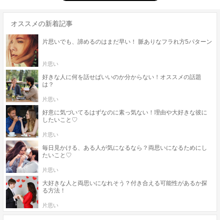
オススメの新着記事
片思いでも、諦めるのはまだ早い！ 脈ありなフラれ方5パターン
片思い
好きな人に何を話せばいいのか分からない！オススメの話題
は？
片思い
好意に気づいてるはずなのに素っ気ない！理由や大好きな彼に
したいこと♡
片思い
毎日見かける、ある人が気になるなら？両思いになるためにし
たいこと♡
片思い
大好きな人と両思いになれそう？付き合える可能性があるか探
る方法！
片思い