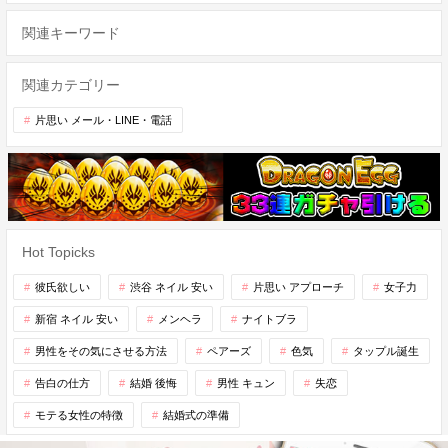
関連キーワード
関連カテゴリー
片思い メール・LINE・電話
Hot Topicks
彼氏欲しい
渋谷 ネイル 安い
片思い アプローチ
女子力
新宿 ネイル 安い
メンヘラ
ナイトブラ
男性をその気にさせる方法
ペアーズ
色気
タップル誕生
告白の仕方
結婚 後悔
男性 キュン
失恋
モテる女性の特徴
結婚式の準備