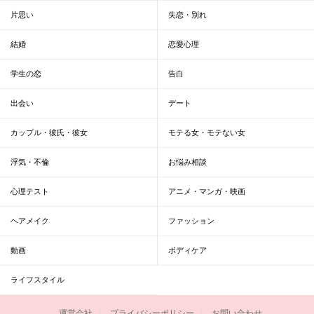
片思い
失恋・別れ
結婚
恋愛心理
学生の恋
告白
出会い
デート
カップル・彼氏・彼女
モテる女・モテない女
浮気・不倫
お悩み相談
心理テスト
アニメ・マンガ・映画
ヘアメイク
ファッション
動画
ボディケア
ライフスタイル
運営会社
プライバシーポリシー
お問い合わせ