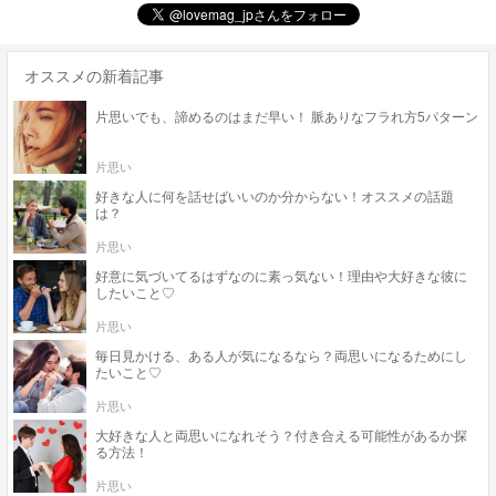
オススメの新着記事
片思いでも、諦めるのはまだ早い！ 脈ありなフラれ方5パターン
片思い
好きな人に何を話せばいいのか分からない！オススメの話題
は？
片思い
好意に気づいてるはずなのに素っ気ない！理由や大好きな彼に
したいこと♡
片思い
毎日見かける、ある人が気になるなら？両思いになるためにし
たいこと♡
片思い
大好きな人と両思いになれそう？付き合える可能性があるか探
る方法！
片思い