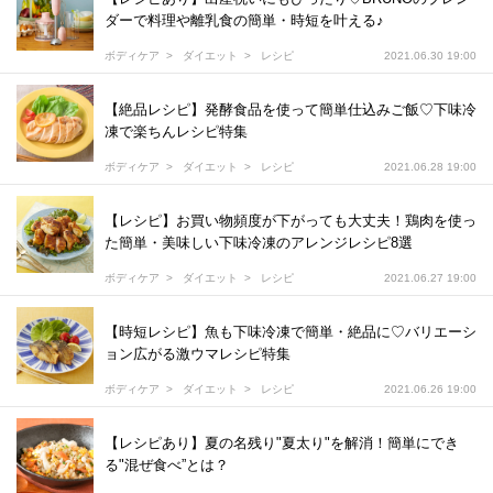
ダーで料理や離乳食の簡単・時短を叶える♪
ボディケア
ダイエット
レシピ
2021.06.30 19:00
【絶品レシピ】発酵食品を使って簡単仕込みご飯♡下味冷
凍で楽ちんレシピ特集
ボディケア
ダイエット
レシピ
2021.06.28 19:00
【レシピ】お買い物頻度が下がっても大丈夫！鶏肉を使っ
た簡単・美味しい下味冷凍のアレンジレシピ8選
ボディケア
ダイエット
レシピ
2021.06.27 19:00
【時短レシピ】魚も下味冷凍で簡単・絶品に♡バリエーシ
ョン広がる激ウマレシピ特集
ボディケア
ダイエット
レシピ
2021.06.26 19:00
【レシピあり】夏の名残り"夏太り"を解消！簡単にでき
る"混ぜ食べ”とは？