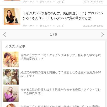
ボディケア
ダイエット
レシピ
2021.06.25 12:00
【そのタンパク質の摂り方、実は間違い！？】プロテイン
ひろこさん直伝！正しいタンパク質の選び方とは
ボディケア
ダイエット
レシピ
2021.06.24 12:00
1 / 6
オススメ記事
告白の仕方について！タイミングやセリフ、振られた後でも成
功率は変わる！？
結婚式の準備の仕方と費用って？目安となる金額や注意点を解
説します！
モテる女性の特徴とは！？男性からモテる会話・メイク・フレ
ーズを徹底研究！
失恋から立ち直る方法とは？辛い気持ちを和らげて次の恋愛へ