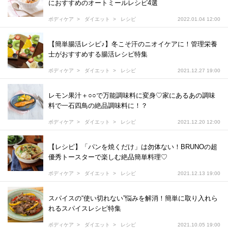
におすすめのオートミールレシピ4選
ボディケア
ダイエット
レシピ
2022.01.04 12:00
【簡単腸活レシピ♪】冬こそ汗のニオイケアに！管理栄養
士がおすすめする腸活レシピ特集
ボディケア
ダイエット
レシピ
2021.12.27 19:00
レモン果汁＋○○で万能調味料に変身♡家にあるあの調味
料で一石四鳥の絶品調味料に！？
ボディケア
ダイエット
レシピ
2021.12.20 12:00
【レシピ】「パンを焼くだけ」は勿体ない！BRUNOの超
優秀トースターで楽しむ絶品簡単料理♡
ボディケア
ダイエット
レシピ
2021.12.13 19:00
スパイスの“使い切れない”悩みを解消！簡単に取り入れら
れるスパイスレシピ特集
ボディケア
ダイエット
レシピ
2021.10.05 19:00