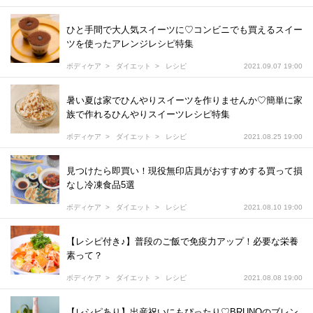
ひと手間で大人気スイーツに♡コンビニでも買えるスイー
ツを使ったアレンジレシピ特集
ボディケア
ダイエット
レシピ
2021.09.07 19:00
暑い夏は家でひんやりスイーツを作りませんか♡簡単に家
族で作れるひんやりスイーツレシピ特集
ボディケア
ダイエット
レシピ
2021.08.25 19:00
見つけたら即買い！現役無印店員がおすすめする買って損
なし冷凍食品5選
ボディケア
ダイエット
レシピ
2021.08.10 19:00
【レシピ付き♪】普段のご飯で免疫力アップ！必要な栄養
素って？
ボディケア
ダイエット
レシピ
2021.08.08 19:00
【レシピあり】出産祝いにもぴったり♡BRUNOのブレン