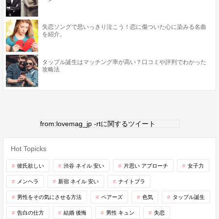
失恋ソングで思いっきり泣こう！恋に傷ついた心に染みる名曲
を紹介。
タップル誕生はマッチング率が高い？口コミや評判でわかった
攻略法
from:lovemag_jp -rtに関するツイート
Hot Topicks
彼氏欲しい
渋谷 ネイル 安い
片思い アプローチ
女子力
メンヘラ
新宿 ネイル 安い
ナイトブラ
男性をその気にさせる方法
ペアーズ
色気
タップル誕生
告白の仕方
結婚 後悔
男性 キュン
失恋