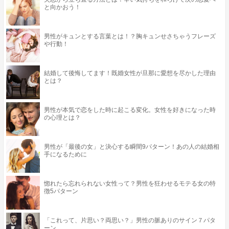
と向かおう！
男性がキュンとする言葉とは！？胸キュンせさちゃうフレーズ
や行動！
結婚して後悔してます！既婚女性が旦那に愛想を尽かした理由
とは？
男性が本気で恋をした時に起こる変化。女性を好きになった時
の心理とは？
男性が「最後の女」と決心する瞬間9パターン！あの人の結婚相
手になるために
惚れたら忘れられない女性って？男性を狂わせるモテる女の特
徴5パターン
「これって、片思い？両思い？」男性の脈ありのサイン７パタ
ーン