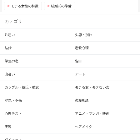
モテる女性の特徴
結婚式の準備
カテゴリ
片思い
失恋・別れ
結婚
恋愛心理
学生の恋
告白
出会い
デート
カップル・彼氏・彼女
モテる女・モテない女
浮気・不倫
恋愛相談
心理テスト
アニメ・マンガ・映画
美容
ヘアメイク
ダイエット