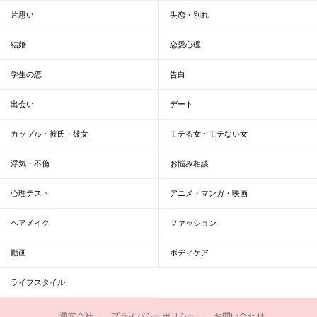
片思い
失恋・別れ
結婚
恋愛心理
学生の恋
告白
出会い
デート
カップル・彼氏・彼女
モテる女・モテない女
浮気・不倫
お悩み相談
心理テスト
アニメ・マンガ・映画
ヘアメイク
ファッション
動画
ボディケア
ライフスタイル
運営会社
プライバシーポリシー
お問い合わせ