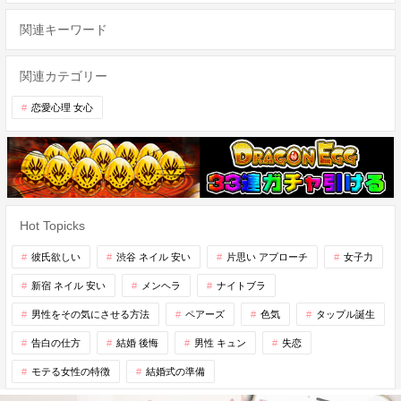
関連キーワード
関連カテゴリー
恋愛心理 女心
Hot Topicks
彼氏欲しい
渋谷 ネイル 安い
片思い アプローチ
女子力
新宿 ネイル 安い
メンヘラ
ナイトブラ
男性をその気にさせる方法
ペアーズ
色気
タップル誕生
告白の仕方
結婚 後悔
男性 キュン
失恋
モテる女性の特徴
結婚式の準備