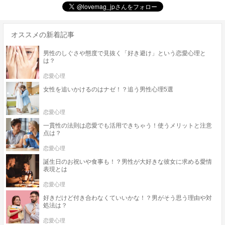
オススメの新着記事
男性のしぐさや態度で見抜く「好き避け」という恋愛心理と
は？
恋愛心理
女性を追いかけるのはナゼ！？追う男性心理5選
恋愛心理
一貫性の法則は恋愛でも活用できちゃう！使うメリットと注意
点は？
恋愛心理
誕生日のお祝いや食事も！？男性が大好きな彼女に求める愛情
表現とは
恋愛心理
好きだけど付き合わなくていいかな！？男がそう思う理由や対
処法は？
恋愛心理