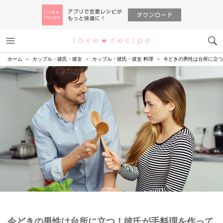
メニュー
恋愛レシピ
ホーム
カップル・彼氏・彼女
カップル・彼氏・彼女 料理
今どきの男性は台所に立つ
今どきの男性は台所に立つ！彼氏が手料理を作って