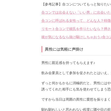
【参考記事】合コンについてもっと知りたい
合コンでは出会えない「いい男」に出会いた
合コンに呼ばれる女性って、どんな人？特徴
リモート合コンで彼氏を作りたいなら？押さ
彼が気になるなら抜け駆けしちゃおう♪合コ
異性には気軽に声掛け
男性に親近感を持ってもらえます♪
飲み会要員として参加を促されたとはいえ、
ずっと何かもかもに消極的だと、男性にはや
誘ってくれた相手にも気を使わせてしまう恐
ですから当日は周囲の異性に愛想を振りまく
馴れ馴れしいと思われない程度に隣や目の前