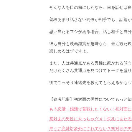
そんな人を目の前にしたなら、何を話せば良
普段あまり話さない同僚が相手でも、話題が
思い当たるフシがある場合、話し相手と自分
彼も自分も映画鑑賞が趣味なら、最近観た映
楽しめるはずですよ。
また、人は共通点がある異性に惹かれる傾向
だけたくさん共通点を見つけてトークを盛り
後でこっそり連絡先を教えてもらえるかも♡
【参考記事】初対面の男性についてもっと知
もう恋活・婚活で苦戦したくない！初対面に
初対面の男性にやっちゃダメ！失礼にあたる
早々に恋愛対象外にされてない？初対面の男