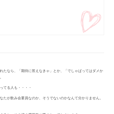
れたなら、「期待に答えなきゃ」とか、「でしゃばってはダメか
。
ってる人も・・・・
なたが飲み会要員なのか、そうでないのかなんて分かりません。