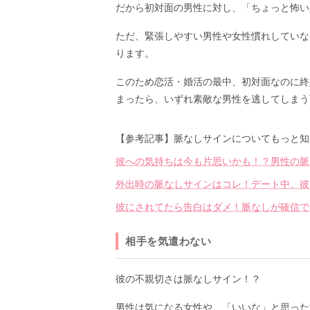
だから初対面の男性に対し、「ちょっと怖い
ただ、緊張しやすい男性や女性慣れしていな
ります。
このため恋活・婚活の最中、初対面なのに終
まったら、いずれ素敵な男性を逃してしまう
【参考記事】脈なしサインについてもっと知
彼への気持ちは今も片思いかも！？男性の脈
外出時の脈なしサインはコレ！デート中、彼
彼にされてたら告白はダメ！脈なしが確信で
相手を気遣わない
彼の不親切さは脈なしサイン！？
男性は気になる女性や、「いいな」と思った