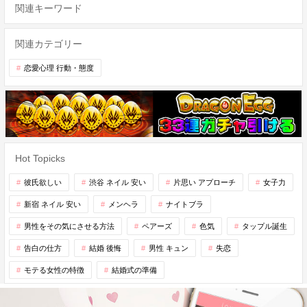
関連キーワード
関連カテゴリー
恋愛心理 行動・態度
Hot Topicks
彼氏欲しい
渋谷 ネイル 安い
片思い アプローチ
女子力
新宿 ネイル 安い
メンヘラ
ナイトブラ
男性をその気にさせる方法
ペアーズ
色気
タップル誕生
告白の仕方
結婚 後悔
男性 キュン
失恋
モテる女性の特徴
結婚式の準備