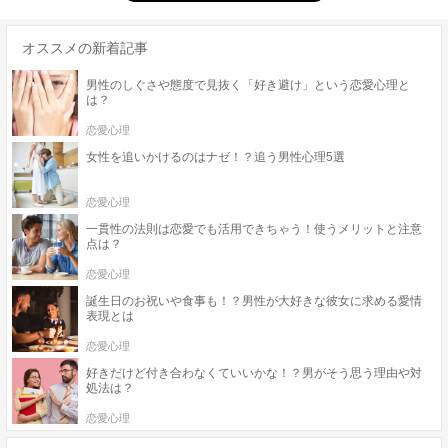
オススメの新着記事
男性のしぐさや態度で見抜く「好き避け」という恋愛心理と
は？
恋愛心理
女性を追いかけるのはナゼ！？追う男性心理5選
恋愛心理
一貫性の法則は恋愛でも活用できちゃう！使うメリットと注意
点は？
恋愛心理
誕生日のお祝いや食事も！？男性が大好きな彼女に求める愛情
表現とは
恋愛心理
好きだけど付き合わなくていいかな！？男がそう思う理由や対
処法は？
恋愛心理