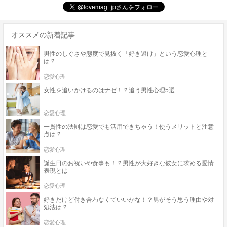
オススメの新着記事
男性のしぐさや態度で見抜く「好き避け」という恋愛心理と
は？
恋愛心理
女性を追いかけるのはナゼ！？追う男性心理5選
恋愛心理
一貫性の法則は恋愛でも活用できちゃう！使うメリットと注意
点は？
恋愛心理
誕生日のお祝いや食事も！？男性が大好きな彼女に求める愛情
表現とは
恋愛心理
好きだけど付き合わなくていいかな！？男がそう思う理由や対
処法は？
恋愛心理