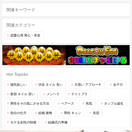
関連キーワード
関連カテゴリー
恋愛心理 男心・本音
Hot Topicks
彼氏欲しい
渋谷 ネイル 安い
片思い アプローチ
女子力
新宿 ネイル 安い
メンヘラ
ナイトブラ
男性をその気にさせる方法
ペアーズ
色気
タップル誕生
告白の仕方
結婚 後悔
男性 キュン
失恋
モテる女性の特徴
結婚式の準備