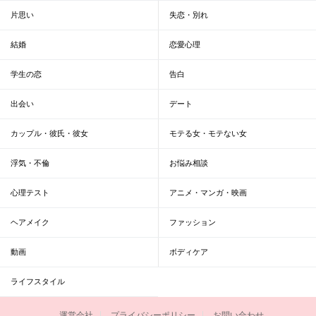
片思い
失恋・別れ
結婚
恋愛心理
学生の恋
告白
出会い
デート
カップル・彼氏・彼女
モテる女・モテない女
浮気・不倫
お悩み相談
心理テスト
アニメ・マンガ・映画
ヘアメイク
ファッション
動画
ボディケア
ライフスタイル
運営会社
プライバシーポリシー
お問い合わせ