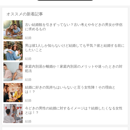
オススメの新着記事
古い結婚観を引きずってない？古い考えや今どきの男女が伴侶
に求めるもの
結婚
男は彼1人しか知らないけど結婚しても平気？彼と結婚する前に
したいこと
結婚
家庭内別居か離婚か！家庭内別居のメリットや迷ったときの対
処法
結婚
結婚に好きの気持ちはいらないと言う女性陣！その理由と
は！？
結婚
今どきの男性の結婚に対するイメージは？結婚したくなる女性
とは！？
結婚