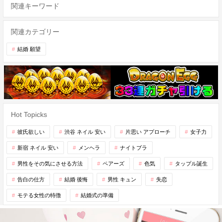
関連キーワード
関連カテゴリー
結婚 願望
Hot Topicks
彼氏欲しい
渋谷 ネイル 安い
片思い アプローチ
女子力
新宿 ネイル 安い
メンヘラ
ナイトブラ
男性をその気にさせる方法
ペアーズ
色気
タップル誕生
告白の仕方
結婚 後悔
男性 キュン
失恋
モテる女性の特徴
結婚式の準備