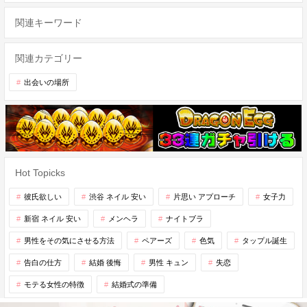
関連キーワード
関連カテゴリー
出会いの場所
Hot Topicks
彼氏欲しい
渋谷 ネイル 安い
片思い アプローチ
女子力
新宿 ネイル 安い
メンヘラ
ナイトブラ
男性をその気にさせる方法
ペアーズ
色気
タップル誕生
告白の仕方
結婚 後悔
男性 キュン
失恋
モテる女性の特徴
結婚式の準備