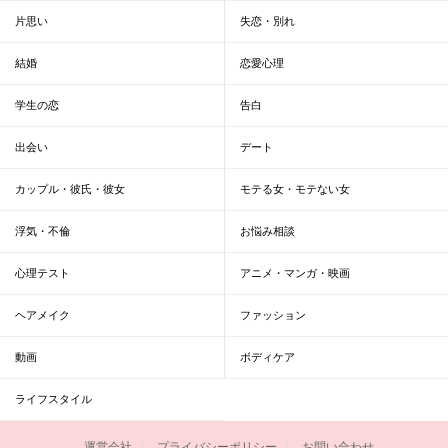
片思い
失恋・別れ
結婚
恋愛心理
学生の恋
告白
出会い
デート
カップル・彼氏・彼女
モテる女・モテない女
浮気・不倫
お悩み相談
心理テスト
アニメ・マンガ・映画
ヘアメイク
ファッション
動画
ボディケア
ライフスタイル
運営会社
プライバシーポリシー
お問い合わせ