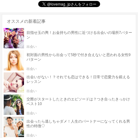
オススメの新着記事
目指せ玉の輿！お金持ちの男性に近づける出会いの場所7パター
ン
出会い
初対面の男性から出会って5秒で付き合えないと思われる女性9
パターン
出会い
出会いがない！？それでも恋はできる！日常で恋愛力を鍛える
レッスン
出会い
交際がスタートしたときのエピソードは？つき合ったきっかけ
ベスト10
出会い
出会ったら逃しちゃダメ！人生のパートナーになってくれる男
性の特徴♡
出会い