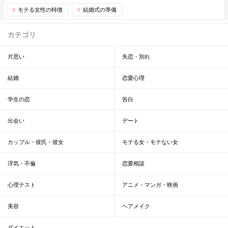
モテる女性の特徴
結婚式の準備
カテゴリ
片思い
失恋・別れ
結婚
恋愛心理
学生の恋
告白
出会い
デート
カップル・彼氏・彼女
モテる女・モテない女
浮気・不倫
恋愛相談
心理テスト
アニメ・マンガ・映画
美容
ヘアメイク
ダイエット