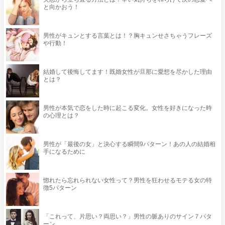
と向かおう！
男性がキュンとする言葉とは！？胸キュンせさちゃうフレーズ
や行動！
結婚して後悔してます！既婚女性が旦那に愛想を尽かした理由
とは？
男性が本気で恋をした時に起こる変化。女性を好きになった時
の心理とは？
男性が「最後の女」と決心する瞬間9パターン！あの人の結婚相
手になるために
惚れたら忘れられない女性って？男性を狂わせるモテる女の特
徴5パターン
「これって、片思い？両思い？」男性の脈ありのサイン７パタ
ーン