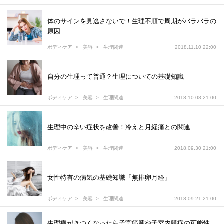
体のサインを見逃さないで！生理不順で周期がバラバラの
原因
ボディケア
美容
生理関連
2018.11.10 22:00
自分の生理って普通？生理についての基礎知識
ボディケア
美容
生理関連
2018.10.08 21:00
生理中の辛い症状を改善！冷えと月経痛との関連
ボディケア
美容
生理関連
2018.09.30 21:00
女性特有の病気の基礎知識「無排卵月経」
ボディケア
美容
生理関連
2018.09.21 21:00
生理痛がきつくなったら子宮筋腫や子宮内膜症の可能性