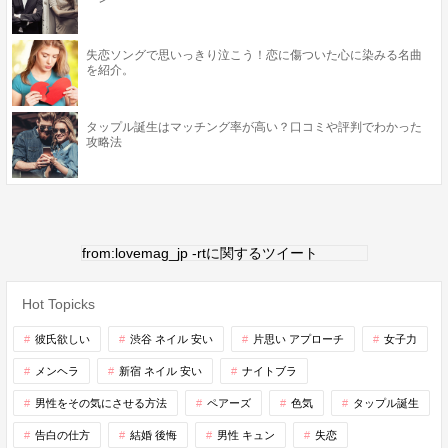
失恋ソングで思いっきり泣こう！恋に傷ついた心に染みる名曲
を紹介。
タップル誕生はマッチング率が高い？口コミや評判でわかった
攻略法
from:lovemag_jp -rtに関するツイート
Hot Topicks
彼氏欲しい
渋谷 ネイル 安い
片思い アプローチ
女子力
メンヘラ
新宿 ネイル 安い
ナイトブラ
男性をその気にさせる方法
ペアーズ
色気
タップル誕生
告白の仕方
結婚 後悔
男性 キュン
失恋