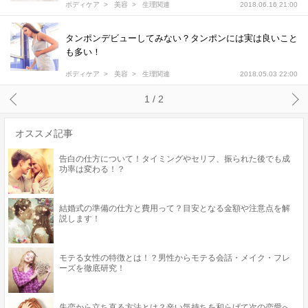
ボディケア
美容
生理関連
2018.06.16 21:00
タンポンデビューしてみない？タンポンには実は良いこと
も多い！
ボディケア
美容
生理関連
2018.05.03 22:00
1 / 2
オススメ記事
告白の仕方について！タイミングやセリフ、振られた後でも成
功率は変わる！？
結婚式の準備の仕方と費用って？目安となる金額や注意点を解
説します！
モテる女性の特徴とは！？男性からモテる会話・メイク・フレ
ーズを徹底研究！
失恋から立ち直る方法とは？辛い気持ちを和らげて次の恋愛へ