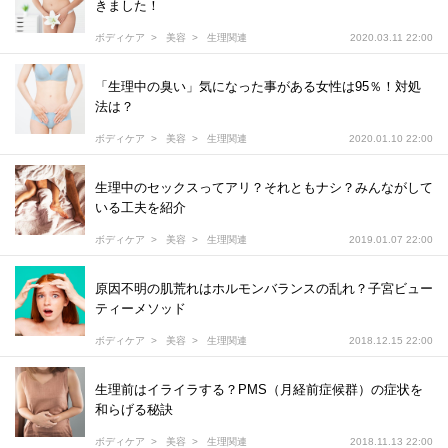
きました！
ボディケア
美容
生理関連
2020.03.11 22:00
「生理中の臭い」気になった事がある女性は95％！対処
法は？
ボディケア
美容
生理関連
2020.01.10 22:00
生理中のセックスってアリ？それともナシ？みんながして
いる工夫を紹介
ボディケア
美容
生理関連
2019.01.07 22:00
原因不明の肌荒れはホルモンバランスの乱れ？子宮ビュー
ティーメソッド
ボディケア
美容
生理関連
2018.12.15 22:00
生理前はイライラする？PMS（月経前症候群）の症状を
和らげる秘訣
ボディケア
美容
生理関連
2018.11.13 22:00