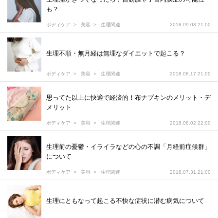
も？
ボディケア
美容
生理関連
2018.09.03 21:00
生理不順・無月経は無理なダイエットで起こる？
ボディケア
美容
生理関連
2018.08.17 21:00
思ってた以上に快適で経済的！布ナプキンのメリット・デ
メリット
ボディケア
美容
生理関連
2018.08.02 22:00
生理前の憂鬱・イライラなどの心の不調「月経前症候群」
について
ボディケア
美容
生理関連
2018.07.31 21:00
生理にともなって起こる不快な症状に潜む病気について