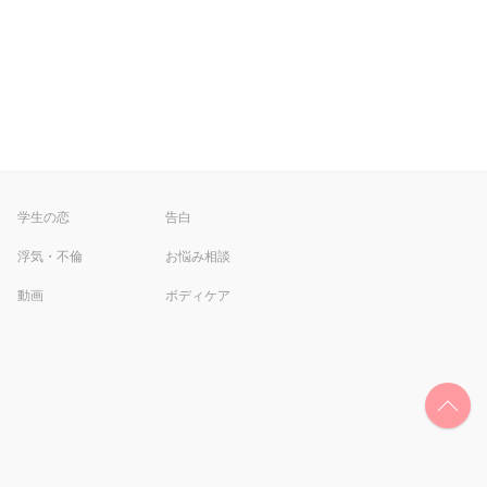
学生の恋
告白
浮気・不倫
お悩み相談
動画
ボディケア