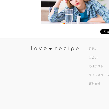
恋愛レシ
片思い
出会い
心理テスト
ライフスタイ
運営会社