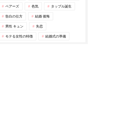
ペアーズ
色気
タップル誕生
告白の仕方
結婚 後悔
男性 キュン
失恋
モテる女性の特徴
結婚式の準備