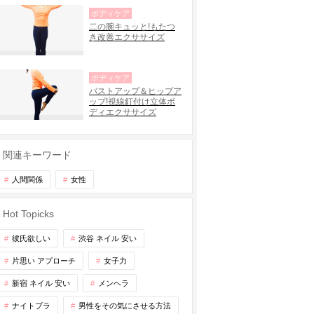
ボディケア
二の腕キュッと!もたつ
き改善エクササイズ
ボディケア
バストアップ＆ヒップア
ップ!視線釘付け立体ボ
ディエクササイズ
関連キーワード
人間関係
女性
Hot Topicks
彼氏欲しい
渋谷 ネイル 安い
片思い アプローチ
女子力
新宿 ネイル 安い
メンヘラ
ナイトブラ
男性をその気にさせる方法