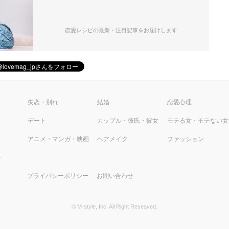
恋愛レシピの最新・注目記事をお届けします
ピ
失恋・別れ
結婚
恋愛心理
デート
カップル・彼氏・彼女
モテる女・モテない女
アニメ・マンガ・映画
ヘアメイク
ファッション
ル
プライバシーポリシー
お問い合わせ
© M-style, Inc. All Right Reseaved.