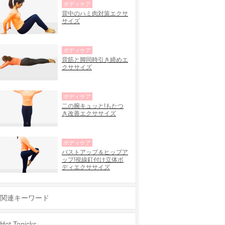
ボディケア
背中のハミ肉対策エクサ
サイズ
ボディケア
背筋と脚同時引き締めエ
クササイズ
ボディケア
二の腕キュッと!もたつ
き改善エクササイズ
ボディケア
バストアップ＆ヒップア
ップ!視線釘付け立体ボ
ディエクササイズ
関連キーワード
Hot Topicks