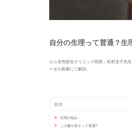
自分の生理って普通？生
らら女性総合クリニック院長：松村圭子先生
ータル医療にて解説。
目次
生理の悩み
この量や長さって普通?