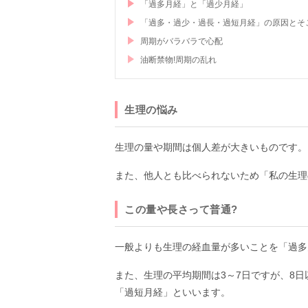
「過多月経」と「過少月経」
「過多・過少・過長・過短月経」の原因とそ
周期がバラバラで心配
油断禁物!周期の乱れ
生理の悩み
生理の量や期間は個人差が大きいものです。
また、他人とも比べられないため「私の生理
この量や長さって普通?
一般よりも生理の経血量が多いことを「過多
また、生理の平均期間は3～7日ですが、8
「過短月経」といいます。