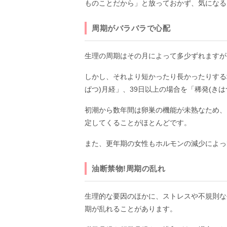
ものことだから」と放っておかず、気になる
周期がバラバラで心配
生理の周期はその月によって多少ずれますが
しかし、それより短かったり長かったりする
ぱつ)月経」、39日以上の場合を「稀発(き
初潮から数年間は卵巣の機能が未熟なため、
定してくることがほとんどです。
また、更年期の女性もホルモンの減少によっ
油断禁物!周期の乱れ
生理的な要因のほかに、ストレスや不規則な
期が乱れることがあります。