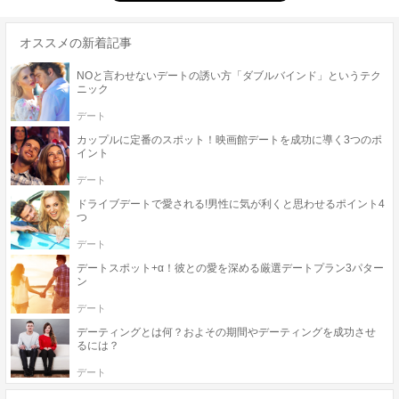
オススメの新着記事
NOと言わせないデートの誘い方「ダブルバインド」というテク
ニック
デート
カップルに定番のスポット！映画館デートを成功に導く3つのポ
イント
デート
ドライブデートで愛される!男性に気が利くと思わせるポイント4
つ
デート
デートスポット+α！彼との愛を深める厳選デートプラン3パター
ン
デート
デーティングとは何？およその期間やデーティングを成功させ
るには？
デート