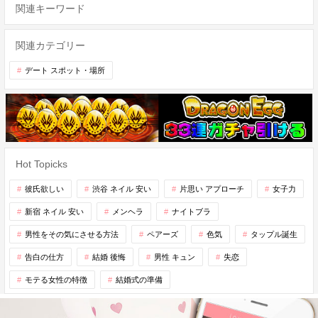
関連キーワード
関連カテゴリー
デート スポット・場所
Hot Topicks
彼氏欲しい
渋谷 ネイル 安い
片思い アプローチ
女子力
新宿 ネイル 安い
メンヘラ
ナイトブラ
男性をその気にさせる方法
ペアーズ
色気
タップル誕生
告白の仕方
結婚 後悔
男性 キュン
失恋
モテる女性の特徴
結婚式の準備