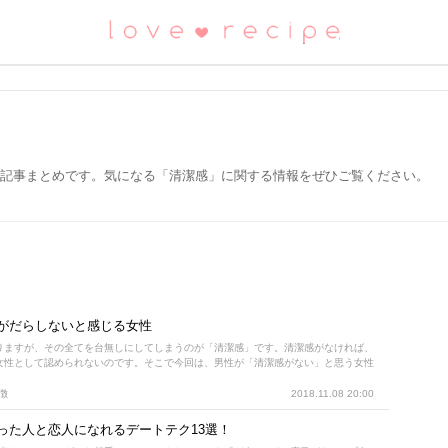
恋愛レシピ
記事まとめです。気になる「清潔感」に関する情報をぜひご覧ください。
がだらしないと感じる女性
りますが、その全てを台無しにしてしまうのが「清潔感」です。清潔感がなければ、
女性として認められないのです。そこで今回は、男性が「清潔感がない」と思う女性
徴
2018.11.08 20:00
った人と恋人になれるデートテク13選！