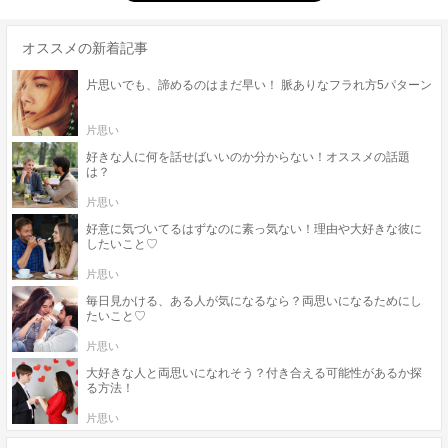
オススメの新着記事
片思いでも、諦めるのはまだ早い！ 脈ありなフラれ方5パターン
片思い
好きな人に何を話せばいいのか分からない！オススメの話題
は？
片思い
好意に気づいてるはずなのに素っ気ない！理由や大好きな彼に
したいこと♡
片思い
毎日見かける、ある人が気になるなら？両思いになるためにし
たいこと♡
片思い
大好きな人と両思いになれそう？付き合える可能性があるか探
る方法！
片思い