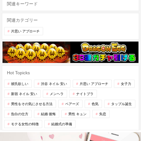
関連キーワード
関連カテゴリー
片思い アプローチ
Hot Topicks
彼氏欲しい
渋谷 ネイル 安い
片思い アプローチ
女子力
新宿 ネイル 安い
メンヘラ
ナイトブラ
男性をその気にさせる方法
ペアーズ
色気
タップル誕生
告白の仕方
結婚 後悔
男性 キュン
失恋
モテる女性の特徴
結婚式の準備