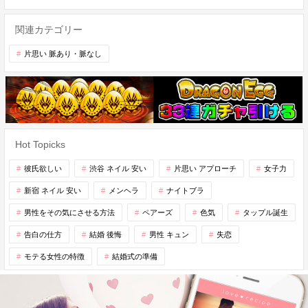
関連カテゴリー
片思い 脈あり・脈なし
Hot Topicks
彼氏欲しい
渋谷 ネイル 安い
片思い アプローチ
女子力
新宿 ネイル 安い
メンヘラ
ナイトブラ
男性をその気にさせる方法
ペアーズ
色気
タップル誕生
告白の仕方
結婚 後悔
男性 キュン
失恋
モテる女性の特徴
結婚式の準備