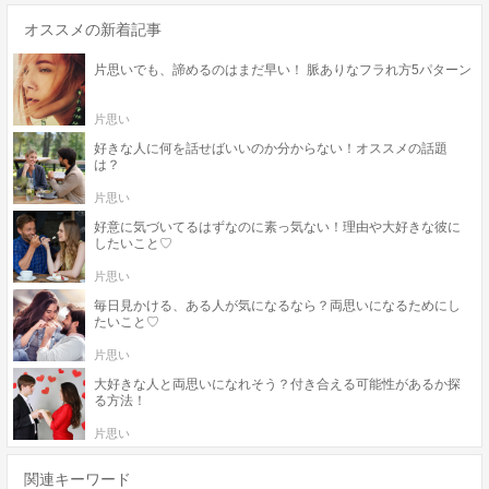
オススメの新着記事
片思いでも、諦めるのはまだ早い！ 脈ありなフラれ方5パターン
片思い
好きな人に何を話せばいいのか分からない！オススメの話題
は？
片思い
好意に気づいてるはずなのに素っ気ない！理由や大好きな彼に
したいこと♡
片思い
毎日見かける、ある人が気になるなら？両思いになるためにし
たいこと♡
片思い
大好きな人と両思いになれそう？付き合える可能性があるか探
る方法！
片思い
関連キーワード