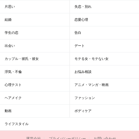
片思い
失恋・別れ
結婚
恋愛心理
学生の恋
告白
出会い
デート
カップル・彼氏・彼女
モテる女・モテない女
浮気・不倫
お悩み相談
心理テスト
アニメ・マンガ・映画
ヘアメイク
ファッション
動画
ボディケア
ライフスタイル
運営会社
プライバシーポリシー
お問い合わせ