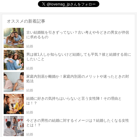
オススメの新着記事
古い結婚観を引きずってない？古い考えや今どきの男女が伴侶
に求めるもの
結婚
男は彼1人しか知らないけど結婚しても平気？彼と結婚する前に
したいこと
結婚
家庭内別居か離婚か！家庭内別居のメリットや迷ったときの対
処法
結婚
結婚に好きの気持ちはいらないと言う女性陣！その理由と
は！？
結婚
今どきの男性の結婚に対するイメージは？結婚したくなる女性
とは！？
結婚