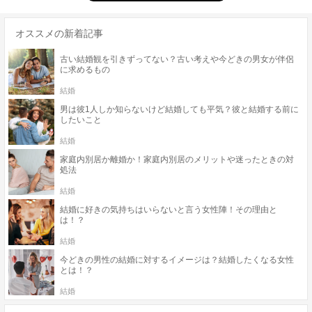
オススメの新着記事
古い結婚観を引きずってない？古い考えや今どきの男女が伴侶
に求めるもの
結婚
男は彼1人しか知らないけど結婚しても平気？彼と結婚する前に
したいこと
結婚
家庭内別居か離婚か！家庭内別居のメリットや迷ったときの対
処法
結婚
結婚に好きの気持ちはいらないと言う女性陣！その理由と
は！？
結婚
今どきの男性の結婚に対するイメージは？結婚したくなる女性
とは！？
結婚