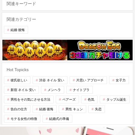
関連キーワード
関連カテゴリー
結婚 後悔
Hot Topicks
彼氏欲しい
渋谷 ネイル 安い
片思い アプローチ
女子力
新宿 ネイル 安い
メンヘラ
ナイトブラ
男性をその気にさせる方法
ペアーズ
色気
タップル誕生
告白の仕方
結婚 後悔
男性 キュン
失恋
モテる女性の特徴
結婚式の準備