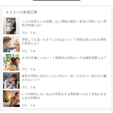
オススメの新着記事
一人の女性としか恋愛しない理想の彼氏！本当に浮気しない男
性の特徴とは？
浮気・不倫
浮気しても戻ってきてくれればいい！？浮気を受け入れる男性
の本音とは？
浮気・不倫
タダの不倫じゃない！？真面目な女性もハマる婚外恋愛とは？
浮気・不倫
彼氏の浮気に泣きたくないのなら！知っておきたい見かけに騙
されないコツ
浮気・不倫
いつの時代にもいる心の浮気をする男性陣！されてる気がする
ときの対処法
浮気・不倫