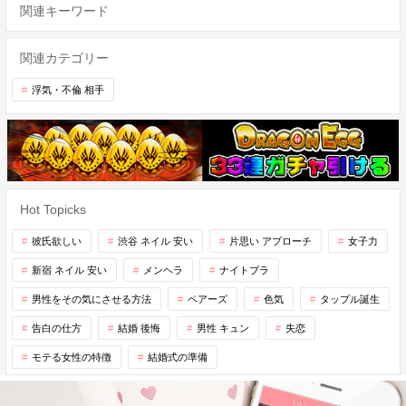
関連キーワード
関連カテゴリー
浮気・不倫 相手
Hot Topicks
彼氏欲しい
渋谷 ネイル 安い
片思い アプローチ
女子力
新宿 ネイル 安い
メンヘラ
ナイトブラ
男性をその気にさせる方法
ペアーズ
色気
タップル誕生
告白の仕方
結婚 後悔
男性 キュン
失恋
モテる女性の特徴
結婚式の準備