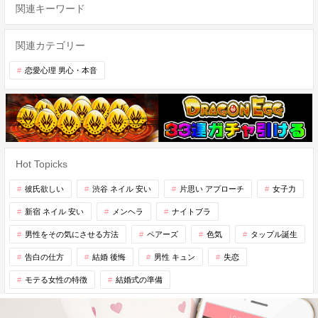
関連キーワード
関連カテゴリー
恋愛心理 男心・本音
Hot Topicks
彼氏欲しい
渋谷 ネイル 安い
片思い アプローチ
女子力
新宿 ネイル 安い
メンヘラ
ナイトブラ
男性をその気にさせる方法
ペアーズ
色気
タップル誕生
告白の仕方
結婚 後悔
男性 キュン
失恋
モテる女性の特徴
結婚式の準備