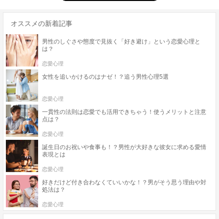
オススメの新着記事
男性のしぐさや態度で見抜く「好き避け」という恋愛心理と
は？
恋愛心理
女性を追いかけるのはナゼ！？追う男性心理5選
恋愛心理
一貫性の法則は恋愛でも活用できちゃう！使うメリットと注意
点は？
恋愛心理
誕生日のお祝いや食事も！？男性が大好きな彼女に求める愛情
表現とは
恋愛心理
好きだけど付き合わなくていいかな！？男がそう思う理由や対
処法は？
恋愛心理