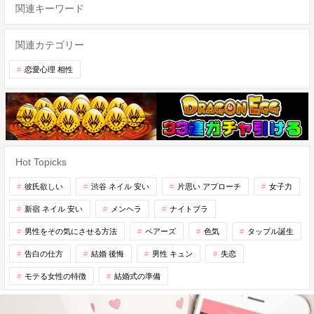
関連キーワード
関連カテゴリー
恋愛心理 相性
Hot Topicks
彼氏欲しい
渋谷 ネイル 安い
片思い アプローチ
女子力
新宿 ネイル 安い
メンヘラ
ナイトブラ
男性をその気にさせる方法
ペアーズ
色気
タップル誕生
告白の仕方
結婚 後悔
男性 キュン
失恋
モテる女性の特徴
結婚式の準備