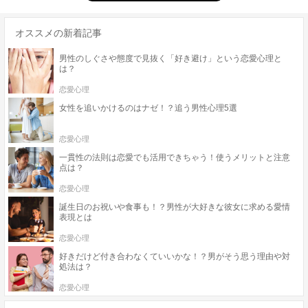
オススメの新着記事
男性のしぐさや態度で見抜く「好き避け」という恋愛心理と
は？
恋愛心理
女性を追いかけるのはナゼ！？追う男性心理5選
恋愛心理
一貫性の法則は恋愛でも活用できちゃう！使うメリットと注意
点は？
恋愛心理
誕生日のお祝いや食事も！？男性が大好きな彼女に求める愛情
表現とは
恋愛心理
好きだけど付き合わなくていいかな！？男がそう思う理由や対
処法は？
恋愛心理