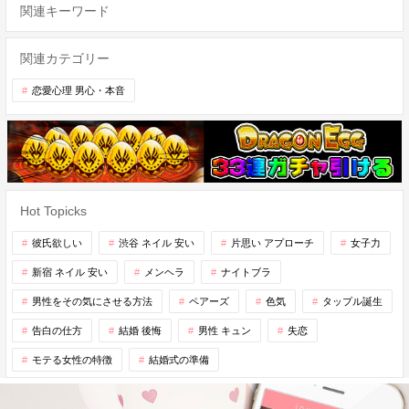
関連キーワード
関連カテゴリー
恋愛心理 男心・本音
Hot Topicks
彼氏欲しい
渋谷 ネイル 安い
片思い アプローチ
女子力
新宿 ネイル 安い
メンヘラ
ナイトブラ
男性をその気にさせる方法
ペアーズ
色気
タップル誕生
告白の仕方
結婚 後悔
男性 キュン
失恋
モテる女性の特徴
結婚式の準備