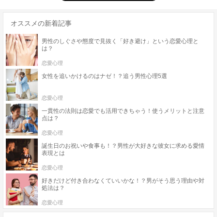
オススメの新着記事
男性のしぐさや態度で見抜く「好き避け」という恋愛心理と
は？
恋愛心理
女性を追いかけるのはナゼ！？追う男性心理5選
恋愛心理
一貫性の法則は恋愛でも活用できちゃう！使うメリットと注意
点は？
恋愛心理
誕生日のお祝いや食事も！？男性が大好きな彼女に求める愛情
表現とは
恋愛心理
好きだけど付き合わなくていいかな！？男がそう思う理由や対
処法は？
恋愛心理