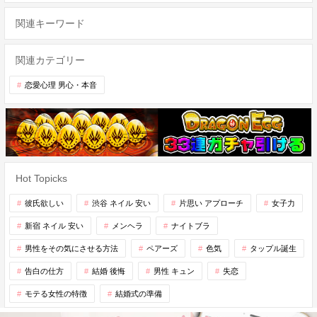
関連キーワード
関連カテゴリー
恋愛心理 男心・本音
Hot Topicks
彼氏欲しい
渋谷 ネイル 安い
片思い アプローチ
女子力
新宿 ネイル 安い
メンヘラ
ナイトブラ
男性をその気にさせる方法
ペアーズ
色気
タップル誕生
告白の仕方
結婚 後悔
男性 キュン
失恋
モテる女性の特徴
結婚式の準備