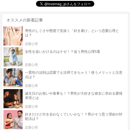
オススメの新着記事
男性のしぐさや態度で見抜く「好き避け」という恋愛心理と
は？
恋愛心理
女性を追いかけるのはナゼ！？追う男性心理5選
恋愛心理
一貫性の法則は恋愛でも活用できちゃう！使うメリットと注意
点は？
恋愛心理
誕生日のお祝いや食事も！？男性が大好きな彼女に求める愛情
表現とは
恋愛心理
好きだけど付き合わなくていいかな！？男がそう思う理由や対
処法は？
恋愛心理