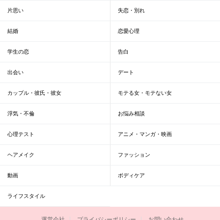
片思い
失恋・別れ
結婚
恋愛心理
学生の恋
告白
出会い
デート
カップル・彼氏・彼女
モテる女・モテない女
浮気・不倫
お悩み相談
心理テスト
アニメ・マンガ・映画
ヘアメイク
ファッション
動画
ボディケア
ライフスタイル
運営会社
プライバシーポリシー
お問い合わせ