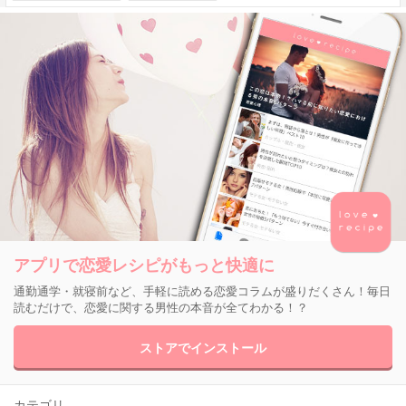
アプリで恋愛レシピがもっと快適に
通勤通学・就寝前など、手軽に読める恋愛コラムが盛りだくさん！毎日
読むだけで、恋愛に関する男性の本音が全てわかる！？
ストアでインストール
カテゴリ