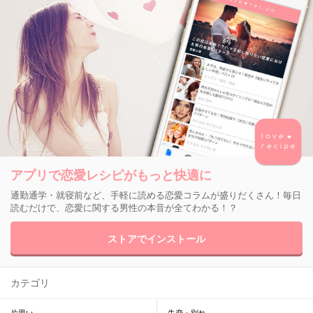
アプリで恋愛レシピがもっと快適に
通勤通学・就寝前など、手軽に読める恋愛コラムが盛りだくさん！毎日
読むだけで、恋愛に関する男性の本音が全てわかる！？
ストアでインストール
カテゴリ
片思い
失恋・別れ