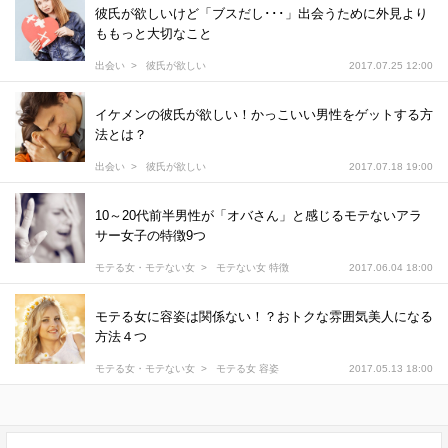
彼氏が欲しいけど「ブスだし･･･」出会うために外見より
ももっと大切なこと
出会い
彼氏が欲しい
2017.07.25 12:00
イケメンの彼氏が欲しい！かっこいい男性をゲットする方
法とは？
出会い
彼氏が欲しい
2017.07.18 19:00
10～20代前半男性が「オバさん」と感じるモテないアラ
サー女子の特徴9つ
モテる女・モテない女
モテない女 特徴
2017.06.04 18:00
モテる女に容姿は関係ない！？おトクな雰囲気美人になる
方法４つ
モテる女・モテない女
モテる女 容姿
2017.05.13 18:00