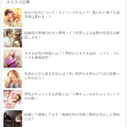
オススメ記事
告白の仕方について！タイミングやセリフ、振られた後でも成
功率は変わる！？
結婚式の準備の仕方と費用って？目安となる金額や注意点を解
説します！
モテる女性の特徴とは！？男性からモテる会話・メイク・フレ
ーズを徹底研究！
失恋から立ち直る方法とは？辛い気持ちを和らげて次の恋愛へ
と向かおう！
男性がキュンとする言葉とは！？胸キュンせさちゃうフレーズ
や行動！
結婚して後悔してます！既婚女性が旦那に愛想を尽かした理由
とは？