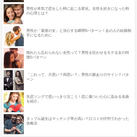
男性が本気で恋をした時に起こる変化。女性を好きになった時
の心理とは？
男性が「最後の女」と決心する瞬間9パターン！あの人の結婚相
手になるために
惚れたら忘れられない女性って？男性を狂わせるモテる女の特
徴5パターン
「これって、片思い？両思い？」男性の脈ありのサイン７パタ
ーン
失恋ソングで思いっきり泣こう！恋に傷ついた心に染みる名曲
を紹介。
タップル誕生はマッチング率が高い？口コミや評判でわかった
攻略法