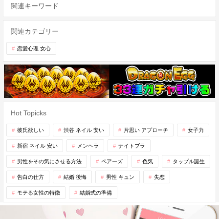
関連キーワード
関連カテゴリー
恋愛心理 女心
Hot Topicks
彼氏欲しい
渋谷 ネイル 安い
片思い アプローチ
女子力
新宿 ネイル 安い
メンヘラ
ナイトブラ
男性をその気にさせる方法
ペアーズ
色気
タップル誕生
告白の仕方
結婚 後悔
男性 キュン
失恋
モテる女性の特徴
結婚式の準備