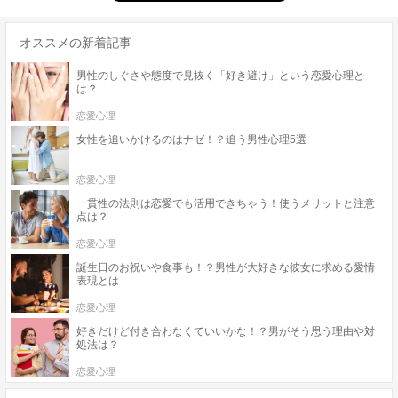
オススメの新着記事
男性のしぐさや態度で見抜く「好き避け」という恋愛心理と
は？
恋愛心理
女性を追いかけるのはナゼ！？追う男性心理5選
恋愛心理
一貫性の法則は恋愛でも活用できちゃう！使うメリットと注意
点は？
恋愛心理
誕生日のお祝いや食事も！？男性が大好きな彼女に求める愛情
表現とは
恋愛心理
好きだけど付き合わなくていいかな！？男がそう思う理由や対
処法は？
恋愛心理