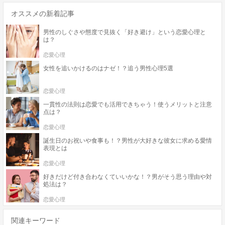
オススメの新着記事
男性のしぐさや態度で見抜く「好き避け」という恋愛心理と
は？
恋愛心理
女性を追いかけるのはナゼ！？追う男性心理5選
恋愛心理
一貫性の法則は恋愛でも活用できちゃう！使うメリットと注意
点は？
恋愛心理
誕生日のお祝いや食事も！？男性が大好きな彼女に求める愛情
表現とは
恋愛心理
好きだけど付き合わなくていいかな！？男がそう思う理由や対
処法は？
恋愛心理
関連キーワード