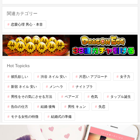
関連カテゴリー
恋愛心理 男心・本音
Hot Topicks
彼氏欲しい
渋谷 ネイル 安い
片思い アプローチ
女子力
新宿 ネイル 安い
メンヘラ
ナイトブラ
男性をその気にさせる方法
ペアーズ
色気
タップル誕生
告白の仕方
結婚 後悔
男性 キュン
失恋
モテる女性の特徴
結婚式の準備