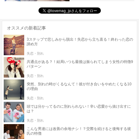
オススメの新着記事
3ステップで悲しみから脱出！失恋から立ち直る！終わった恋の
諦め方
失恋・別れ
共通点がある？！結局いつも最後は振られてしまう女性の特徴9
パターン
失恋・別れ
突然、別れの時がくるなんて！彼が付き合いをやめたくなる10
の理由
失恋・別れ
頭では分かってるのに別れられない！辛い恋愛から抜け出すに
は？
失恋・別れ
こんな男達には改善の余地ナシ！？交際を続けると後悔する彼
氏の特徴