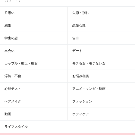
片思い
失恋・別れ
結婚
恋愛心理
学生の恋
告白
出会い
デート
カップル・彼氏・彼女
モテる女・モテない女
浮気・不倫
お悩み相談
心理テスト
アニメ・マンガ・映画
ヘアメイク
ファッション
動画
ボディケア
ライフスタイル