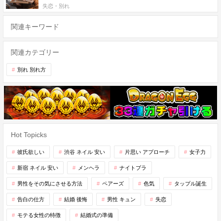
失恋・別れ
関連キーワード
関連カテゴリー
別れ 別れ方
Hot Topicks
彼氏欲しい
渋谷 ネイル 安い
片思い アプローチ
女子力
新宿 ネイル 安い
メンヘラ
ナイトブラ
男性をその気にさせる方法
ペアーズ
色気
タップル誕生
告白の仕方
結婚 後悔
男性 キュン
失恋
モテる女性の特徴
結婚式の準備