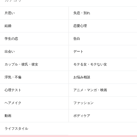
片思い
失恋・別れ
結婚
恋愛心理
学生の恋
告白
出会い
デート
カップル・彼氏・彼女
モテる女・モテない女
浮気・不倫
お悩み相談
心理テスト
アニメ・マンガ・映画
ヘアメイク
ファッション
動画
ボディケア
ライフスタイル