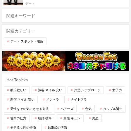
デート
関連キーワード
関連カテゴリー
デート スポット・場所
Hot Topicks
彼氏欲しい
渋谷 ネイル 安い
片思い アプローチ
女子力
新宿 ネイル 安い
メンヘラ
ナイトブラ
男性をその気にさせる方法
ペアーズ
色気
タップル誕生
告白の仕方
結婚 後悔
男性 キュン
失恋
モテる女性の特徴
結婚式の準備