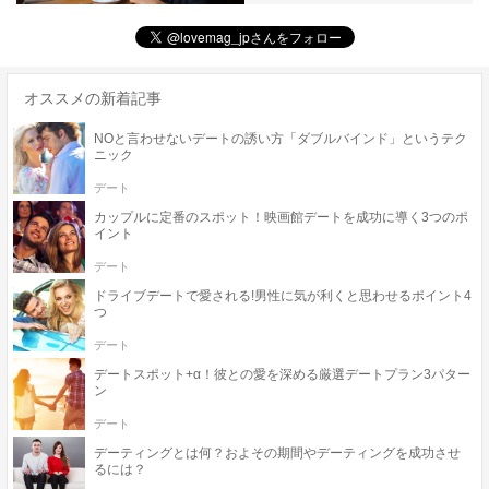
オススメの新着記事
NOと言わせないデートの誘い方「ダブルバインド」というテク
ニック
デート
カップルに定番のスポット！映画館デートを成功に導く3つのポ
イント
デート
ドライブデートで愛される!男性に気が利くと思わせるポイント4
つ
デート
デートスポット+α！彼との愛を深める厳選デートプラン3パター
ン
デート
デーティングとは何？およその期間やデーティングを成功させ
るには？