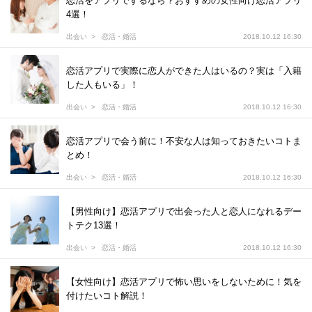
恋活をアプリでするなら？おすすめの女性向け恋活アプリ
4選！
出会い
恋活・婚活
2018.10.12 16:30
恋活アプリで実際に恋人ができた人はいるの？実は「入籍
した人もいる」！
出会い
恋活・婚活
2018.10.12 16:30
恋活アプリで会う前に！不安な人は知っておきたいコトま
とめ！
出会い
恋活・婚活
2018.10.12 16:30
【男性向け】恋活アプリで出会った人と恋人になれるデー
トテク13選！
出会い
恋活・婚活
2018.10.12 16:30
【女性向け】恋活アプリで怖い思いをしないために！気を
付けたいコト解説！