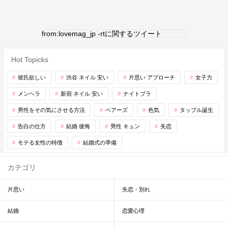
from:lovemag_jp -rtに関するツイート
Hot Topicks
彼氏欲しい
渋谷 ネイル 安い
片思い アプローチ
女子力
メンヘラ
新宿 ネイル 安い
ナイトブラ
男性をその気にさせる方法
ペアーズ
色気
タップル誕生
告白の仕方
結婚 後悔
男性 キュン
失恋
モテる女性の特徴
結婚式の準備
カテゴリ
片思い
失恋・別れ
結婚
恋愛心理