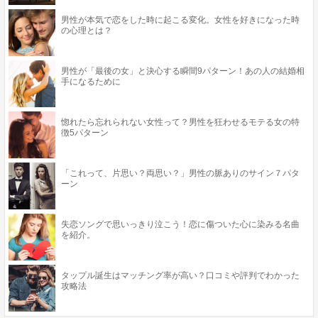
男性が本気で恋をした時に起こる変化。女性を好きになった時
の心理とは？
男性が「最後の女」と決心する瞬間9パターン！あの人の結婚相
手になるために
惚れたら忘れられない女性って？男性を狂わせるモテる女の特
徴5パターン
「これって、片思い？両思い？」男性の脈ありのサイン７パタ
ーン
失恋ソングで思いっきり泣こう！恋に傷ついた心に染みる名曲
を紹介。
タップル誕生はマッチング率が高い？口コミや評判でわかった
攻略法