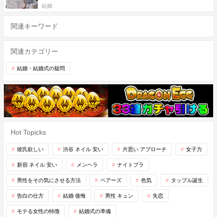
結婚
関連キーワード
関連カテゴリー
結婚・結婚式の疑問
Hot Topicks
彼氏欲しい
渋谷 ネイル 安い
片思い アプローチ
女子力
新宿 ネイル 安い
メンヘラ
ナイトブラ
男性をその気にさせる方法
ペアーズ
色気
タップル誕生
告白の仕方
結婚 後悔
男性 キュン
失恋
モテる女性の特徴
結婚式の準備