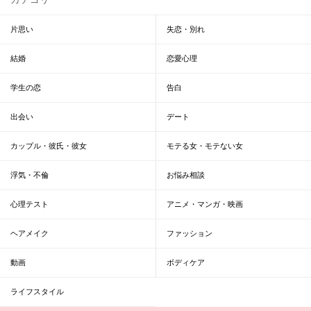
片思い
失恋・別れ
結婚
恋愛心理
学生の恋
告白
出会い
デート
カップル・彼氏・彼女
モテる女・モテない女
浮気・不倫
お悩み相談
心理テスト
アニメ・マンガ・映画
ヘアメイク
ファッション
動画
ボディケア
ライフスタイル