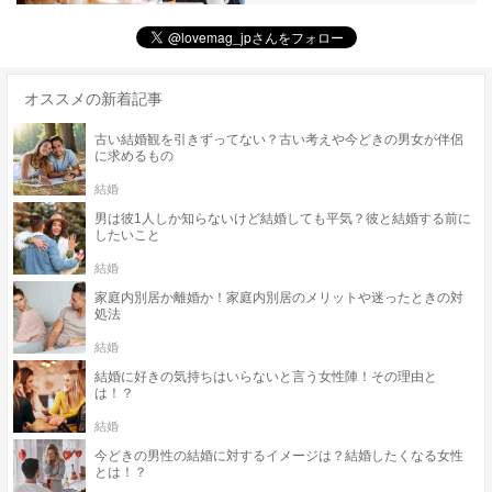
オススメの新着記事
古い結婚観を引きずってない？古い考えや今どきの男女が伴侶
に求めるもの
結婚
男は彼1人しか知らないけど結婚しても平気？彼と結婚する前に
したいこと
結婚
家庭内別居か離婚か！家庭内別居のメリットや迷ったときの対
処法
結婚
結婚に好きの気持ちはいらないと言う女性陣！その理由と
は！？
結婚
今どきの男性の結婚に対するイメージは？結婚したくなる女性
とは！？