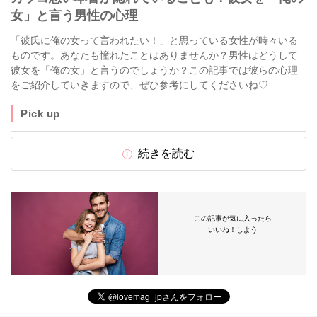
女」と言う男性の心理
「彼氏に俺の女って言われたい！」と思っている女性が時々いる
ものです。あなたも憧れたことはありませんか？男性はどうして
彼女を「俺の女」と言うのでしょうか？この記事では彼らの心理
をご紹介していきますので、ぜひ参考にしてくださいね♡
Pick up
続きを読む
この記事が気に入ったら
いいね！しよう