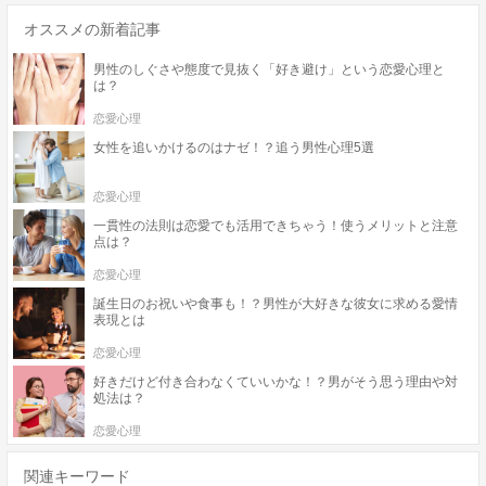
オススメの新着記事
男性のしぐさや態度で見抜く「好き避け」という恋愛心理と
は？
恋愛心理
女性を追いかけるのはナゼ！？追う男性心理5選
恋愛心理
一貫性の法則は恋愛でも活用できちゃう！使うメリットと注意
点は？
恋愛心理
誕生日のお祝いや食事も！？男性が大好きな彼女に求める愛情
表現とは
恋愛心理
好きだけど付き合わなくていいかな！？男がそう思う理由や対
処法は？
恋愛心理
関連キーワード