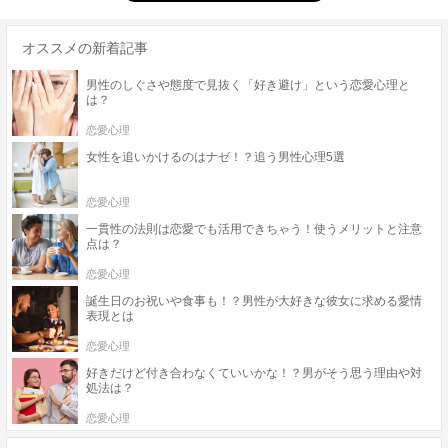
オススメの新着記事
男性のしぐさや態度で見抜く「好き避け」という恋愛心理と
は？
恋愛心理
女性を追いかけるのはナゼ！？追う男性心理5選
恋愛心理
一貫性の法則は恋愛でも活用できちゃう！使うメリットと注意
点は？
恋愛心理
誕生日のお祝いや食事も！？男性が大好きな彼女に求める愛情
表現とは
恋愛心理
好きだけど付き合わなくていいかな！？男がそう思う理由や対
処法は？
恋愛心理