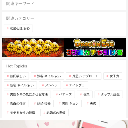
関連キーワード
関連カテゴリー
恋愛心理 女心
Hot Topicks
彼氏欲しい
渋谷 ネイル 安い
片思い アプローチ
女子力
新宿 ネイル 安い
メンヘラ
ナイトブラ
男性をその気にさせる方法
ペアーズ
色気
タップル誕生
告白の仕方
結婚 後悔
男性 キュン
失恋
モテる女性の特徴
結婚式の準備