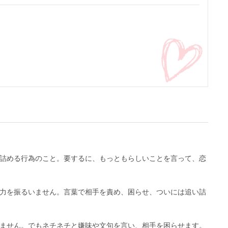
詰める行為のこと。要するに、もっともらしいことを言って、恋
力を振るいません。言葉で相手を責め、困らせ、ついには追い詰
ません。でもネチネチと嫌味や文句を言い、相手を困らせます。