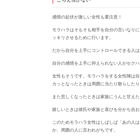
感情の起伏が激しい女性も要注意！
モラハラはそもそも相手を自分の言いなりに
ッキリさせるために行います。
だから自分を上手にコントロールできる人は
自分の感情を上手に抑えられない人がセクハ
女性もそうです。モラハラをする女性陣は自
カッとなったときは周囲に当たり散らしたり
また悲しくなったときは家族にうんと甘えた
嬉しいときは彼氏や家族と喜びを分かち合お
このためモラハラ女性はしばしば「あの人は
か、周囲の人に言われがちです。