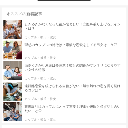
オススメの新着記事
ときめきがなくなった後が悩ましい！交際を盛り上げるポイン
トは？
カップル・彼氏・彼女
理想のカップルの特徴は？素敵な恋愛をしてる男女はこう♡
カップル・彼氏・彼女
面倒くさがり屋達は要注意！彼との関係がマンネリになりやす
い女性の特徴
カップル・彼氏・彼女
遠距離恋愛を続けられる自信がない！離れ離れの恋を長く続け
るコツは？
カップル・彼氏・彼女
将来設計はカップルにとって重要！理由や彼氏と必ず話し合い
たいこと♡
カップル・彼氏・彼女