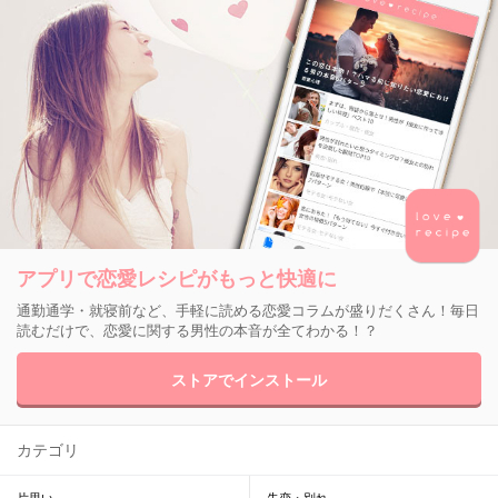
アプリで恋愛レシピがもっと快適に
通勤通学・就寝前など、手軽に読める恋愛コラムが盛りだくさん！毎日
読むだけで、恋愛に関する男性の本音が全てわかる！？
ストアでインストール
カテゴリ
片思い
失恋・別れ