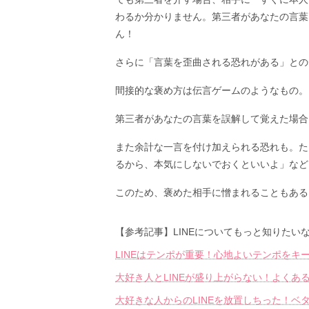
わるか分かりません。第三者があなたの言葉
ん！
さらに「言葉を歪曲される恐れがある」との
間接的な褒め方は伝言ゲームのようなもの。
第三者があなたの言葉を誤解して覚えた場合
また余計な一言を付け加えられる恐れも。た
るから、本気にしないでおくといいよ」など
このため、褒めた相手に憎まれることもある
【参考記事】LINEについてもっと知りたい
LINEはテンポが重要！心地よいテンポをキ
大好き人とLINEが盛り上がらない！よくあ
大好きな人からのLINEを放置しちった！ベ