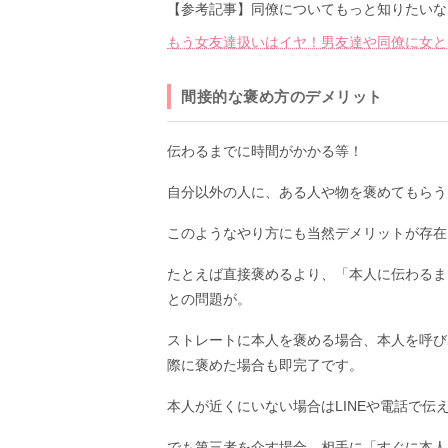
【参考記事】同僚についてもっと知りたいな
もう女友達扱いはイヤ！男友達や同僚に女と
間接的な褒め方のデメリット
伝わるまでに時間がかかる等！
自分以外の人に、ある人や物を褒めてもらう
このようなやり方にも当然デメリットが存在
たとえば直接褒めるより、「本人に伝わるま
との問題が。
ストレートに本人を褒める場合、本人を呼び
際に褒めた場合も即完了です。
本人が近くにいない場合はLINEや電話で伝
でも第三者を介す場合、相手に「すぐに本人