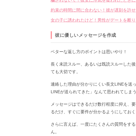
騙されないで！彼女に浮気を疑われたときに
約束の時間に間に合わない！彼が遅刻を許せ
女の子に誘われたけど！男性がデートを断り
彼に優しいメッセージを作成
ベターな返し方のポイントは思いやり！
長く未読スルー、あるいは既読スルーした後
ても大切です。
連絡した理由が分かりにくい長文LINEを
LINEが送られてきた」なんて思われてしま
メッセージはできるだけ数行程度に抑え、要
るだけ、すぐに要件が分かるようにしておく
さらに言えば、一度にたくさんの質問をする
ん。