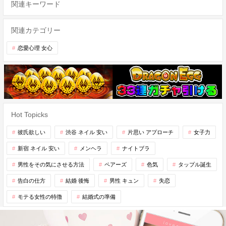
関連キーワード
関連カテゴリー
恋愛心理 女心
Hot Topicks
彼氏欲しい
渋谷 ネイル 安い
片思い アプローチ
女子力
新宿 ネイル 安い
メンヘラ
ナイトブラ
男性をその気にさせる方法
ペアーズ
色気
タップル誕生
告白の仕方
結婚 後悔
男性 キュン
失恋
モテる女性の特徴
結婚式の準備