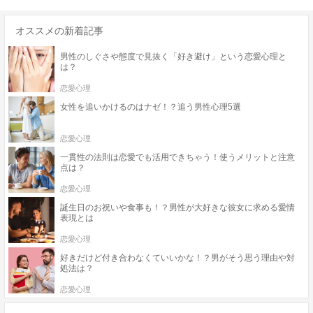
オススメの新着記事
男性のしぐさや態度で見抜く「好き避け」という恋愛心理と
は？
恋愛心理
女性を追いかけるのはナゼ！？追う男性心理5選
恋愛心理
一貫性の法則は恋愛でも活用できちゃう！使うメリットと注意
点は？
恋愛心理
誕生日のお祝いや食事も！？男性が大好きな彼女に求める愛情
表現とは
恋愛心理
好きだけど付き合わなくていいかな！？男がそう思う理由や対
処法は？
恋愛心理